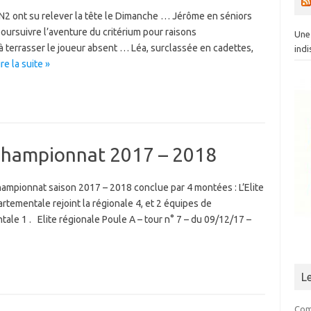
N2 ont su relever la tête le Dimanche … Jérôme en séniors
oursuivre l’aventure du critérium pour raisons
Une 
 à terrasser le joueur absent … Léa, surclassée en cadettes,
indi
ire la suite »
championnat 2017 – 2018
ampionnat saison 2017 – 2018 conclue par 4 montées : L’Elite
partementale rejoint la régionale 4, et 2 équipes de
ale 1 . Elite régionale Poule A – tour n° 7 – du 09/12/17 –
L
Com