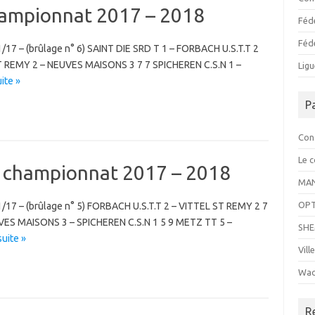
hampionnat 2017 – 2018
Féd
Féd
11/17 – (brûlage n° 6) SAINT DIE SRD T 1 – FORBACH U.S.T.T 2
 REMY 2 – NEUVES MAISONS 3 7 7 SPICHEREN C.S.N 1 –
Ligu
uite »
P
Cons
Le c
 championnat 2017 – 2018
MAN
OPT
/11/17 – (brûlage n° 5) FORBACH U.S.T.T 2 – VITTEL ST REMY 2 7
VES MAISONS 3 – SPICHEREN C.S.N 1 5 9 METZ TT 5 –
SHE
suite »
Vill
Wac
R