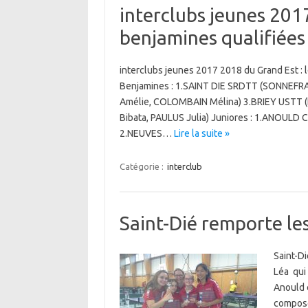
interclubs jeunes 2017
benjamines qualifiées 
interclubs jeunes 2017 2018 du Grand Est : l
Benjamines : 1.SAINT DIE SRDTT (SONNEF
Amélie, COLOMBAIN Mélina) 3.BRIEY USTT
Bibata, PAULUS Julia) Juniores : 1.ANOULD
2.NEUVES…
Lire la suite »
Catégorie :
interclub
Saint-Dié remporte le
Saint-Di
Léa qui 
Anould e
composée