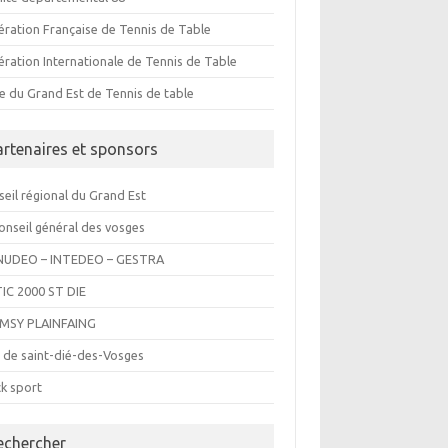
ération Française de Tennis de Table
ération Internationale de Tennis de Table
e du Grand Est de Tennis de table
artenaires et sponsors
eil régional du Grand Est
onseil général des vosges
UDEO – INTEDEO – GESTRA
IC 2000 ST DIE
MSY PLAINFAING
e de saint-dié-des-Vosges
k sport
echercher