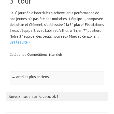
3° tour
La 3° journée d’interclubs s’achève, et la performance de
nos jeunes n’a pas été des moindres ! L’équipe 1, composée
de Lohan et Clément, s’est hissée à la 3° place ! Félicitations
à eux. L’équipe 2, avec Lubin et Arthur, a fini en 7° position.
Notre 3° équipe, des petits nouveaux Maël et Kenzo, a…
Lire la suite »
Catégorie :
Compétitions
interclub
Navigation des articles
←
Articles plus anciens
Suivez nous sur Facebook !